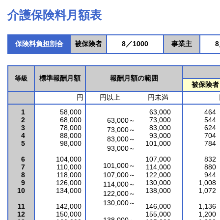
介護保険料月額表
保険料負担割合
被保険者
8／1000
事業主
8
等級
標準報酬月額
報酬月額の範囲
被保険者
円
円以上 円未満
1
58,000
63,000
464
2
68,000
73,000
544
63,000～
3
78,000
83,000
624
73,000～
4
88,000
93,000
704
83,000～
5
98,000
101,000
784
93,000～
6
104,000
107,000
832
101,000～
7
110,000
114,000
880
8
118,000
107,000～
122,000
944
9
126,000
130,000
1,008
114,000～
10
134,000
138,000
1,072
122,000～
130,000～
11
142,000
146,000
1,136
12
150,000
155,000
1,200