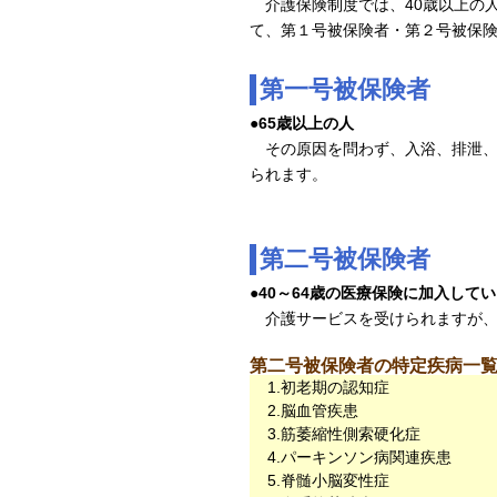
介護保険制度では、40歳以上の
て、第１号被保険者・第２号被保
第一号被保険者
●
65歳以上の人
その原因を問わず、入浴、排泄、
られます。
第二号被保険者
●
40～64歳の医療保険に加入して
介護サービスを受けられますが、
第二号被保険者の特定疾病一
1.初老期の認知症
2.脳血管疾患
3.筋萎縮性側索硬化症
4.パーキンソン病関連疾患
5.脊髄小脳変性症