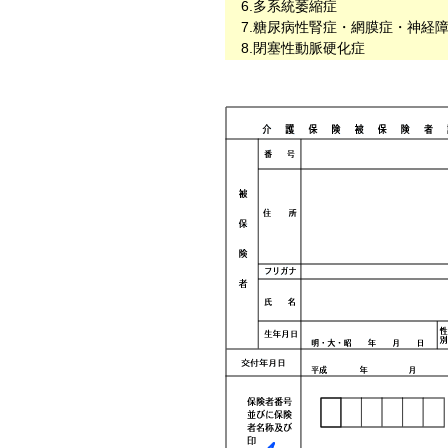
6.多系統萎縮症
7.糖尿病性腎症・網膜症・神経
8.閉塞性動脈硬化症